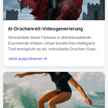
AI-Drachenreit-Videogenerierung
Verwandele deine Fantasie in atemberaubende
Drachenreit-Videos. Unser künstliches Intelligenz-
Tool ermöglicht es dir, individuelle Drachen-Szenen
mit realistischen Effekten zu erstellen. Erlebe
Jetzt ausprobieren
müheloses Videobearbeitung und teile epische
Inhalte in nur Minuten. Kostlos nutzbar mit
leistungsstarken Bearbeitungsfunktionen.