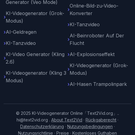
Generator (Veo Mode)
Online-Bild-zu-Video-
KI-Videogenerator (Grok-
Konverter
Modus)
KI-Tanzvideo
AI-Geldregen
AI-Beinroboter Auf Der
KI-Tanzvideo
Flucht
KI-Video Generator (Kling
AI-Explosionseffekt
2.6)
KI-Videogenerator (Grok-
KI-Videogenerator (Kling 3
Modus)
Modus)
AI-Hasen Trampolinpark
© 2025 KI-Videogenerator Online「Text2Vid.org」..
hi@text2vid.org
.
About Text2Vid
·
Rückgaberecht
·
Datenschutzerklärung
·
Nutzungsbedingungen
·
Nutzungsrichtlinie
·
Preise
·
Kostenloses Guthaben