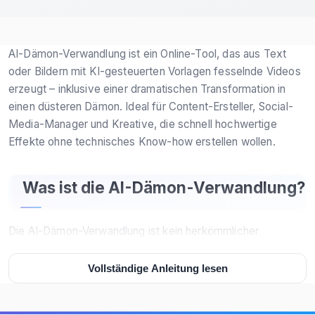
AI-Dämon-Verwandlung ist ein Online-Tool, das aus Text
oder Bildern mit KI-gesteuerten Vorlagen fesselnde Videos
erzeugt – inklusive einer dramatischen Transformation in
einen düsteren Dämon. Ideal für Content-Ersteller, Social-
Media-Manager und Kreative, die schnell hochwertige
Effekte ohne technisches Know-how erstellen wollen.
Was ist die AI-Dämon-Verwandlung?
Die AI-Dämon-Verwandlung ist kein herkömmlicher
Videoeditor – es handelt sich um eine moderne,
browserbasierte Lösung, die mittels fortschrittlicher KI-
Vollständige Anleitung lesen
Modelle wie Sora 2 oder Veo 3.1 automatisch aus einem
Eingabedatenstrom (Text oder Bild) ein kreatives, stilistisch