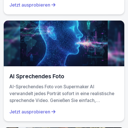
hochauflösende (1080p) Horrorinhalte mit
Jetzt ausprobieren
Teufelsverwandlungen, grünem Haut, Geschwüren,
Flexibilität
: Unterstützt sowohl 10s-Shorts als
schwarzen Adern und realistischen Kopfdrehungen
auch längere Clips (bis zu 30s).
– alles mit Soundeffekten. Perfekt, um ohne Mühe
hochgelobtes Horrormaterial zu erstellen.
AI Sprechendes Foto
AI-Sprechendes Foto von Supermaker AI
verwandelt jedes Porträt sofort in eine realistische
sprechende Video. Genießen Sie einfach,
kostenlose Online-Animation—keine Downloads
Jetzt ausprobieren
erforderlich. Perfekt, um Spaß und Engagement zu
Fotos mit lebensnahen Ergebnissen hinzuzufügen.