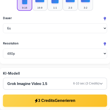
9:16
16:9
1:1
2:3
3:2
Dauer
Resolution
KI-Modell
Grok Imagine Video 1.5
6-10 sec (3 Credits)
3 Credits
Generieren