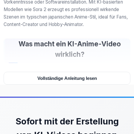
Vorkenntnisse oder Softwareinstallation. Mit KI-basierten
Modellen wie Sora 2 erzeugt es professionell wirkende
Szenen im typischen japanischen Anime-Stil, ideal für Fans,
Content-Creator und Hobby-Animator.
Was macht ein KI-Anime-Video
wirklich?
Wenn du ein Foto hast – etwa von deinem
Vollständige Anleitung lesen
Lieblingscharakter oder einem selbstgemalten Bild – und es
als Opening einer Anime-Serie sehen möchtest, dann ist
dieses Tool genau das Richtige. Es nutzt moderne KI-
Modelle, um aus statischen Bildern flüssige
Bewegungsszenen zu generieren. Keine Animationsskills
nötig, kein komplexes Software-Setup: Du lädst einfach
Sofort mit der Erstellung
deine Datei hoch, wählst die gewünschte Dauer (10
Sekunden) und den Aspekt (16:9 oder 9:16), und schon