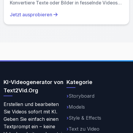
Konvertiere Texte oder Bilder in fesselnde Videos
mit einem einzigen Klick. Genieße kostenlosen
Jetzt ausprobieren
Zugriff auf trendige Stile, schnelle Verarbeitung und
benutzerfreundliche Werkzeuge. Beschleunige
deinen Inhalt mit einzigartigen, hochwertigen
Ergebnissen – perfekt für Ersteller und Marketer, die
Effizienz und Innovation suchen.
KI-Videogenerator von
Kategorie
Text2Vid.Org
Storyboard
Erstellen und bearbeiten
Models
Sie Videos sofort mit KI.
Style & Effects
Geben Sie einfach einen
Textprompt ein – keine
Text zu Video