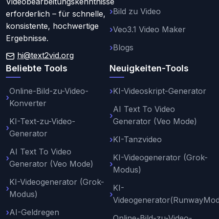
Videobearbeitungskenntnisse
Bild zu Video
erforderlich – für schnelle,
konsistente, hochwertige
Veo3.1 Video Maker
Ergebnisse.
Blogs
hi@text2vid.org
Beliebte Tools
Neuigkeiten-Tools
Online-Bild-zu-Video-
KI-Videoskript-Generator
Konverter
AI Text To Video
KI-Text-zu-Video-
Generator (Veo Mode)
Generator
KI-Tanzvideo
AI Text To Video
KI-Videogenerator (Grok-
Generator (Veo Mode)
Modus)
KI-Videogenerator (Grok-
KI-
Modus)
Videogenerator(RunwayMod
AI-Geldregen
Online-Bild-zu-Video-