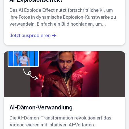
Das AI Explode Effect nutzt fortschrittliche KI, um
Ihre Fotos in dynamische Explosion-Kunstwerke zu
verwandeln. Einfach ein Bild hochladen, um
leuchtende Energieausbrüche zu generieren und
Jetzt ausprobieren
Kreativität sowie visuellen Aufsehen zu betonen.
Perfekt für soziale Medien, digitale Kunst oder
persönliche Projekte, es bietet beeindruckende
Ergebnisse schnell und ohne Designkenntnisse.
Entfesseln Sie Ihre Kreativität und verwandeln Sie
gewöhnliche Augenblicke in explosives Kunst!
AI-Dämon-Verwandlung
Die AI-Dämon-Transformation revolutioniert das
Videocreieren mit intuitiven AI-Vorlagen.