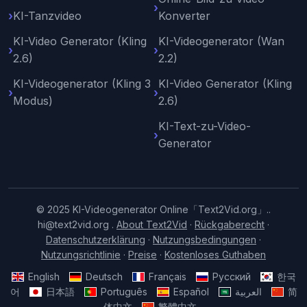
KI-Tanzvideo
Konverter
KI-Video Generator (Kling
KI-Videogenerator (Wan
2.6)
2.2)
KI-Videogenerator (Kling 3
KI-Video Generator (Kling
Modus)
2.6)
KI-Text-zu-Video-
Generator
© 2025 KI-Videogenerator Online「Text2Vid.org」..
hi@text2vid.org
.
About Text2Vid
·
Rückgaberecht
·
Datenschutzerklärung
·
Nutzungsbedingungen
·
Nutzungsrichtlinie
·
Preise
·
Kostenloses Guthaben
English
Deutsch
Français
Русский
한국
어
日本語
Português
Español
العربية
简
体中文
繁體中文