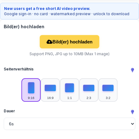
New users get a free short AI video preview.
Google sign-in · no card · watermarked preview · unlock to download
Bild(er) hochladen
Bild(er) hochladen
Support PNG, JPG up to 10MB (Max 1 image)
Seitenverhältnis
9:16
16:9
1:1
2:3
3:2
Dauer