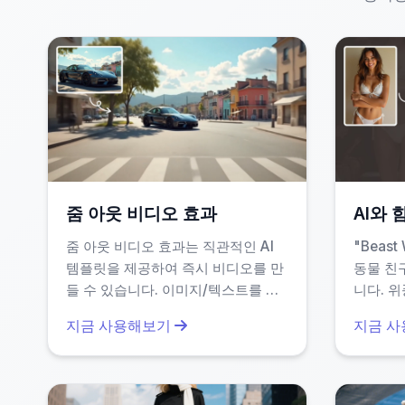
게임/콘텐츠 개발자
: 캐릭터 디자인 아이디
이러한 상황에서는 기존 방식보다 80% 이상의 시
왜 
줌 아웃 비디오 효과
AI와
줌 아웃 비디오 효과는 직관적인 AI
"Beast
템플릿을 제공하여 즉시 비디오를 만
동물 친
일반적인 AI 영상 생성 서비스는 복잡한 프롬프트 
들 수 있습니다. 이미지/텍스트를 줌
니다. 
효과가 있는 동적 비디오로 쉽게 변환
에서 걷
지금 사용해보기
지금 
하세요. 한 번 클릭으로 편집하여 시
어보세요
각적 이야기 전달을 강화하고 시간을
빠른 처리 속도
: 평균 1~3분 내 완료 (Sora 2
이며, 
절약하세요. 복잡함 없이 전문적인 결
직관적인 UI
: 처음 사용해도 바로 이해 가능한
과를 원하는 마케터와 크리에이터에