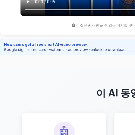
이것은 AI가 만들 수 있는 예시입니다
New users get a free short AI video preview.
Google sign-in · no card · watermarked preview · unlock to download
이 AI 
🤖