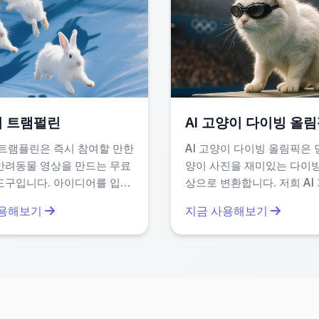
감성까지 포함
 어디서든 작업 가능
끼 트램펄린
AI 고양이 다이빙 올
고, 사용 후 즉시 삭제되므로 개인정보 보호에도 신경 썼습
니 트램플린은 즉시 참여할 만한
AI 고양이 다이빙 올림픽은 
반려동물 영상을 만드는 무료
양이 사진을 재미있는 다이빙
도구입니다. 아이디어를 입력
상으로 변환합니다. 저희 AI
, 유튜브, X에 딱이는 재미
자동으로 현실적인 다이빙 
사용해보기
지금 사용해보기
니 트램플린 클립을 쉽게 생성
경을 생성합니다. 사진만 
등록 없이 몇 분 안에 공유 가
바이럴 준비된 콘텐츠를 만
텐츠를 제작하고, 사회적 미
이의 체력적 잠재력을 보여줄
도달 범위를 간편하게 확대할
니다. 소셜 미디어 공유 및 
니다.
호가들이 독특한 엔터테인먼
는 데 이상적입니다.