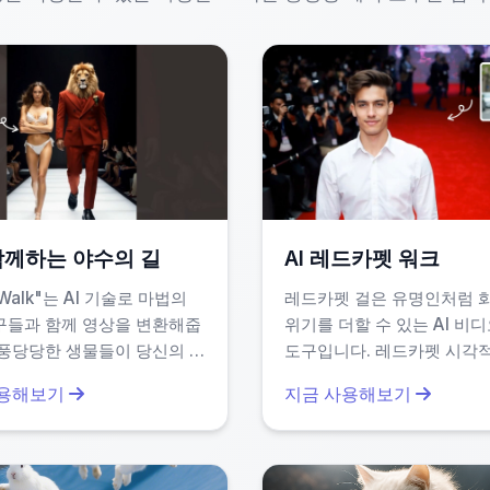
어를 시각화하거나, 스토리보드를 빠르게 테스트할 때도 적합
간 절약과 더 높은 실험 가능성까지 제공합니다.
AI 데몬 변신이 다른 도구보다 
 함께하는 야수의 길
AI 레드카펫 워크
 Walk"는 AI 기술로 마법의
레드카펫 걸은 유명인처럼 
구들과 함께 영상을 변환해줍
위기를 더할 수 있는 AI 비
작성과 긴 처리 시간이 문제였습니다. 하지만 이 도구는 다
위풍당당한 생물들이 당신의 옆
도구입니다. 레드카펫 시각적
는 전설적인 장면을 쉽게 만들
조명, 반짝임 효과로 영상을
사용해보기
지금 사용해보기
. 소셜 미디어 쇼츠에 이상적
여 행사나 소셜 미디어 게시
 기준)
편집 기술이 필요 없습니다.
적입니다. 전문적인 시선을
결과를 무료롭게 눈에 띄게 
 설계