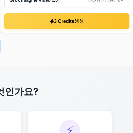
Grok Imagine Video 1.5
6-10 sec (3 Credits)
생성
3 Credits
무엇인가요?
⚡