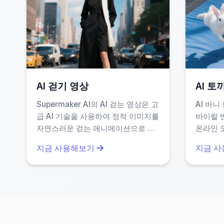
게 완벽합니다.
다양한 스타일 지원
: 3D, 애니메이션, 실사 
비교적 낮은 리소스 요구
: 브라우저만 있으면
AI 걷기 영상
AI 토
또한, 모든 입력 데이터는 서버에서 임시로 처리되
Supermaker AI의 AI 걷는 영상은 고
AI 버
사용할 수 있다는 점에서 큰 장점입니다.
급 AI 기술을 사용하여 정적 이미지를
바이럴 
자연스러운 걷는 애니메이션으로 변
온라인 
환합니다. 사진을 업로드하기만 하면
하면 틱톡
지금 사용해보기
지금 
분기마다 부드럽고 전문적인 결과를
있는 버
얻을 수 있습니다—디지털 콘텐츠,
하세요. 
프레젠테이션 등에 이상적입니다. 시
능한 콘
간을 절약하고 참여도를 높이세요. 간
디어의 
편하고 고품질의 영상 생성 기술로.
수 있습