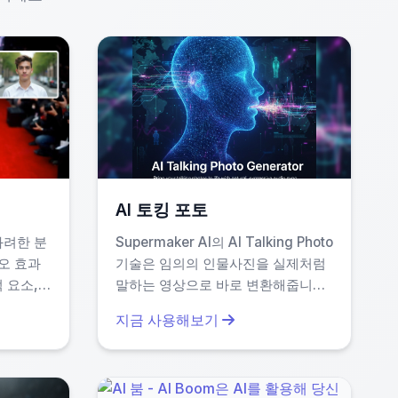
합니다.
낫나요?
AI 토킹 포토
화려한 분
Supermaker AI의 AI Talking Photo
디오 효과
기술은 임의의 인물사진을 실제처럼
음과 같은 핵심 차별점을 가지고 있습니다:
 요소,
말하는 영상으로 바로 변환해줍니다.
 강화하
쉽고 무료의 온라인 애니메이션을 즐
지금 사용해보기
물에 이상
기세요—다운로드 없이 사용 가능합
 사로잡는
니다. 사진에 재미와 참여를 더하고
만드세요.
생생한 결과를 원하시면 이 서비스가
완벽합니다.