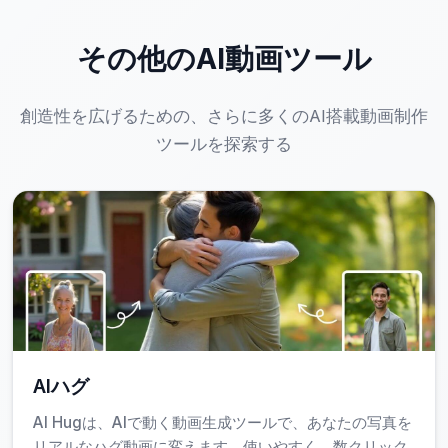
なぜAIデーモン変身が注目されている
その他のAI動画ツール
のか？
創造性を広げるための、さらに多くのAI搭載動画制作
ツールを探索する
従来のデモン効果は、Adobe After EffectsやBlenderなどの専
門ソフトで数時間〜数日かけて手作業で作成していました。
しかし、このツールはそれらの複雑さを解消し、わずか数ス
テップで同レベルの質感を得られます。特に、非エンジニア
層やクリエイターにとって、時間とコストの削減は大きなメ
リットです。
さらに、無料テンプレートが多数用意されており、学習コス
トゼロで本格的な演出が可能です。これは、個人ブランディ
ングやマーケティングチームが短期間で大量の素材を生産す
AIハグ
る場面でも有効です。
AI Hugは、AIで動く動画生成ツールで、あなたの写真を
リアルなハグ動画に変えます。使いやすく、数クリック