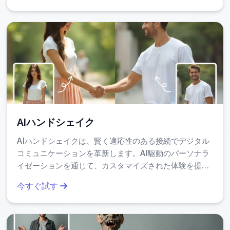
ゲーム内キャラクターの進化表現（例：人間→デー
モン）
ファンタジー系ブランドのプロモーション素材
コスプレや仮装イベントの前準備としてのアイデア
確認
特に、コンテンツ制作者が「毎週新しいテーマで投稿した
AIハンドシェイク
い」というニーズに対応できるのが強みです。一度登録した
AIハンドシェイクは、賢く適応性のある接続でデジタル
テンプレートは再利用でき、毎回同じ手間なく出力が可能で
コミュニケーションを革新します。AI駆動のパーソナラ
す。
イゼーションを通じて、カスタマイズされた体験を提供
し、より速く直感的なオンラインインタラクションを保
今すぐ試す
AIデーモン変身の安全性とプライバシー
証します。モダンなユーザー向けに設計された最先端技
術で、効率とエンゲージメントを容易に向上させます。
保護