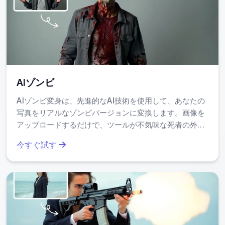
このサービスはすべてクラウド上での処理であり、あなたの
画像やデータはサーバーに保存されません。生成完了後、す
ぐにダウンロード可能な形式で提供されるため、個人情報漏
洩のリスクは極めて低いです。Google CloudやAWSのセキュ
リティ基準に基づいた設計になっており、企業利用にも安心
して使えます。
AIゾンビ
AIゾンビ変身は、先進的なAI技術を使用して、あなたの
写真をリアルなゾンビバージョンに変換します。画像を
アップロードするだけで、ツールが不気味な死者の外見
と怪しいディテールを生成します。楽しく、簡単で、ハ
今すぐ試す
ロウィーンやパーティー、ソーシャルメディアで友人を
驚かせるのに最適です。今すぐ試して、ユニークで寒さ
を感じる変身を体験してください！