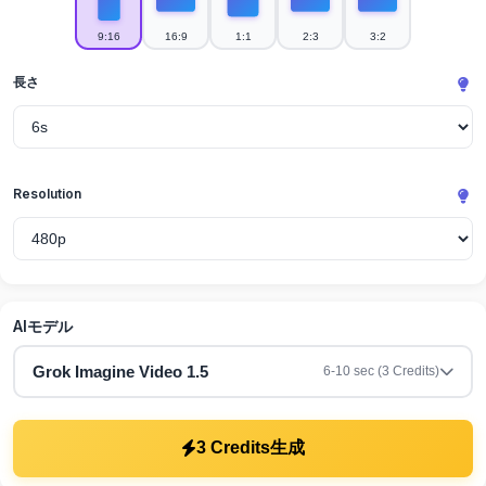
9:16
16:9
1:1
2:3
3:2
長さ
Resolution
AIモデル
Grok Imagine Video 1.5
6-10 sec (3 Credits)
生成
3 Credits