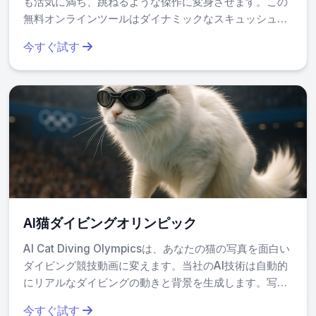
も活気に満ち、跳ねるような傑作に変身させます。この
無料オンラインツールはダイナミックなスキュッシュ効
果を瞬時に適用し、写真を楽しく魅力的なものにしま
今すぐ試す
す。ダウンロード不要 – ただアップロード、生成、そし
て面白い動画を簡単に共有するだけです。ソーシャルメ
ディア、メーモ、クリエイティブプロジェクトに最適
で、誰もが気軽に利用できる速やかでユーザーフレンド
リーなエンターテイメントを提供します。
AI猫ダイビングオリンピック
AI Cat Diving Olympicsは、あなたの猫の写真を面白い
ダイビング競技動画に変えます。当社のAI技術は自動的
にリアルなダイビングの動きと背景を生成します。写真
をアップロードするだけで、SNSでシェアできるよう
今すぐ試す