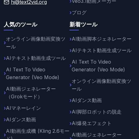
Veo3.1動画メーカー
hi@text2vid.org
ブログ
人気のツール
新着ツール
オンライン画像動画変換ツ
AI動画脚本ジェネレーター
ール
AIテキスト動画生成ツール
AIテキスト動画生成ツール
AI Text To Video
AI Text To Video
Generator (Veo Mode)
Generator (Veo Mode)
オンライン画像動画変換ツ
AI動画ジェネレーター
ール
（Grokモード）
AIダンス動画
AIマネーレイン
AI脚部ロボットの脱走
AIダンス動画
AI爆発エフェクト
AI動画生成機 (Kling 2.6モー
AI動画ジェネレーター
ド)