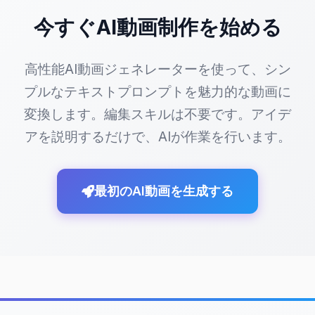
で、誰でも即座に試せます。
今すぐAI動画制作を始める
実際にどう使うのか？手順と使い方
高性能AI動画ジェネレーターを使って、シン
プルなテキストプロンプトを魅力的な動画に
まず、画像をアップロードまたはテキストを入力すること
変換します。編集スキルは不要です。アイデ
で、AIがその内容を解析し、デモン化のベースを作成します。
次に、アスペクト比（16:9 or 9:16）を選択し、動画の長さ
アを説明するだけで、AIが作業を行います。
（例：10秒）を設定します。最後に使用するAIモデル（Sora 2
/ Veo 3.1）を選び、[生成]ボタンを押すだけ。全体で約1〜3分
以内に完成し、ダウンロード可能なMP4ファイルとして出力
最初のAI動画を生成する
されます。
例えば、InstagramやTikTokで流行している「変身系」コンテ
ンツを作りたい場合、自分の写真を投入して「悪魔の姿」に
変えることで、視聴者の興味を引きやすい構成になります。
また、ゲーム配信やVTuberのバッファーコンテンツとしても
活用できます。