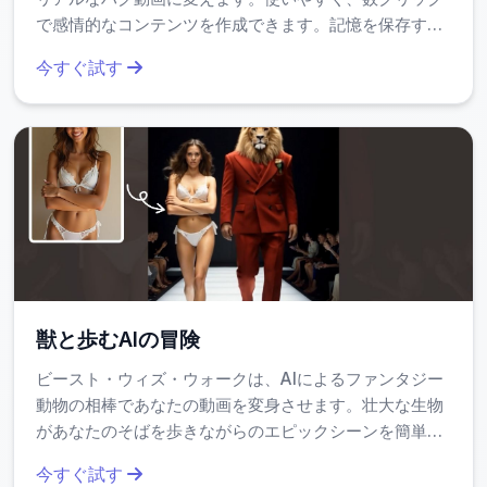
技術的な裏側：どのように動いているの
で感情的なコンテンツを作成できます。記憶を保存する
か？
のに最適で、SNSのエンゲージメントを高めたり、プロ
今すぐ試す
フェッショナルなブランディングに使ったりできます。
時間を節約しながら、高品質でシェア可能な結果を提供
AIデーモン変身は、入力されたデータをCNNやTransformerベ
します。
ースのモデルで特徴抽出し、その後、GAN（Generative
Adversarial Network）によるリアルな画像合成を実施しま
す。Sora 2では、1つのフレームから連続的な動きを推論し、
Veo 3.1では複数画像からの物理的整合性を保ちながらアニメ
ーション化します。これにより、単なる「変化」ではなく、
「存在感のあるデモン」としての統一感が出力されます。
獣と歩むAIの冒険
どんな場面で役立つ？実際の活用例
ビースト・ウィズ・ウォークは、AIによるファンタジー
動物の相棒であなたの動画を変身させます。壮大な生物
YouTube ShortsやTikTok向けの驚き要素のあるト
があなたのそばを歩きながらのエピックシーンを簡単に
ライアル動画
生成できます。SNSショート動画に最適で、編集スキル
今すぐ試す
は不要です。