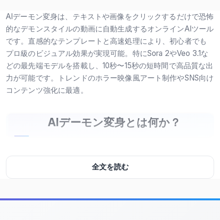
AIデーモン変身は、テキストや画像をクリックするだけで恐怖
的なデモンスタイルの動画に自動生成するオンラインAIツール
です。直感的なテンプレートと高速処理により、初心者でも
プロ級のビジュアル効果が実現可能。特にSora 2やVeo 3.1な
どの最先端モデルを搭載し、10秒〜15秒の短時間で高品質な出
力が可能です。トレンドのホラー映像風アート制作やSNS向け
コンテンツ強化に最適。
AIデーモン変身とは何か？
このツールは、ユーザーが提供する入力データ（画像または
テキスト）を基に、リアルタイムで「デーモン」へと変換す
全文を読む
るAI動画生成サービスです。主にSora 2やVeo 3.1といった最
新モデルを活用し、皮膚の色変化、角の成長、光る目、暗い
オーラなど、具体的な視覚的特徴を自然に再現します。ブラ
ウザ上で完結するため、ソフトウェアのインストール不要