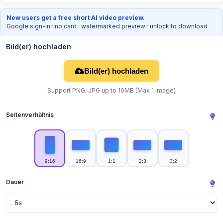
New users get a free short AI video preview.
Google sign-in · no card · watermarked preview · unlock to download
Bild(er) hochladen
Bild(er) hochladen
Support PNG, JPG up to 10MB (Max 1 image)
Seitenverhältnis
9:16
16:9
1:1
2:3
3:2
Dauer