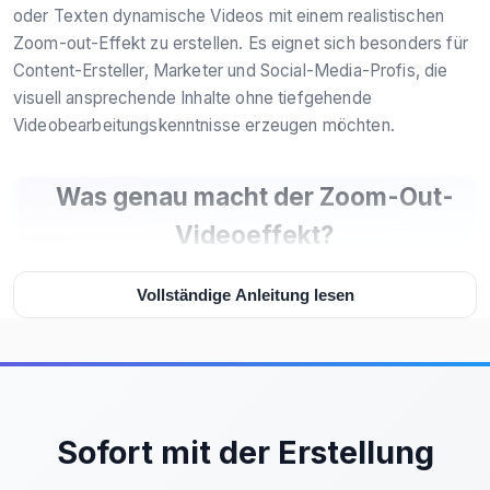
oder Texten dynamische Videos mit einem realistischen
Zoom-out-Effekt zu erstellen. Es eignet sich besonders für
Content-Ersteller, Marketer und Social-Media-Profis, die
visuell ansprechende Inhalte ohne tiefgehende
Videobearbeitungskenntnisse erzeugen möchten.
Was genau macht der Zoom-Out-
Videoeffekt?
Vollständige Anleitung lesen
Der Zoom-Out-Videoeffekt transformiert statische
Eingaben – wie ein einzelnes Foto oder einen kurzen Text –
in flüssige, bewegte Szenen, bei denen sich die Kamera
rückwärts bewegt, als würde sie den Hintergrund
entdecken. Dieser Effekt wird oft verwendet, um eine
Geschichte zu erzählen: Ein Portrait wird zu einer
Sofort mit der Erstellung
Landschaft, ein Produkt wird in seine Umgebung