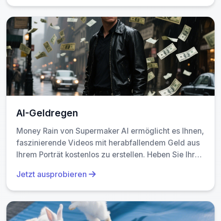
schwarzen Adern und realistischen Kopfdrehungen
Videoeffekt verwandelst du das in ein Video, bei dem sich
– alles mit Soundeffekten. Perfekt, um ohne Mühe
die Kamera langsam zurückbewegt – und plötzlich sieht
hochgelobtes Horrormaterial zu erstellen.
man, dass du in einer französischen Bäckerei bist,
Menschen lachen, Licht fällt durchs Fenster. Das ist nicht
nur visuell beeindruckend, sondern auch emotional
wirkungsvoll. Und all das ohne Kamera, Schnittsoftware
oder Postproduktion.
AI-Geldregen
Money Rain von Supermaker AI ermöglicht es Ihnen,
faszinierende Videos mit herabfallendem Geld aus
Ihrem Porträt kostenlos zu erstellen. Heben Sie Ihr
einzigartiges Stil mit prächtigen, teilbaren Inhalten
Jetzt ausprobieren
hervor, die Wohlstand und Spaß betonen und
Engagement mühelos steigern.