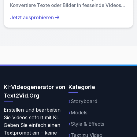
Konvertiere Texte oder Bilder in fesselnde Videos
mit einem einzigen Klick. Genieße kostenlosen
Jetzt ausprobieren
Zugriff auf trendige Stile, schnelle Verarbeitung und
benutzerfreundliche Werkzeuge. Beschleunige
deinen Inhalt mit einzigartigen, hochwertigen
Ergebnissen – perfekt für Ersteller und Marketer, die
Effizienz und Innovation suchen.
KI-Videogenerator von
Kategorie
Text2Vid.Org
Storyboard
Erstellen und bearbeiten
Models
Sie Videos sofort mit KI.
Style & Effects
Geben Sie einfach einen
Textprompt ein – keine
Text zu Video