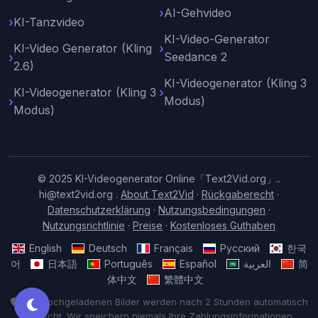
AI-Gehvideo
KI-Tanzvideo
KI-Video-Generator
KI-Video Generator (Kling
Seedance 2
2.6)
KI-Videogenerator (Kling 3
KI-Videogenerator (Kling 3
Modus)
Modus)
© 2025 KI-Videogenerator Online「Text2Vid.org」..
hi@text2vid.org
.
About Text2Vid
·
Rückgaberecht
·
Datenschutzerklärung
·
Nutzungsbedingungen
·
Nutzungsrichtlinie
·
Preise
·
Kostenloses Guthaben
English
Deutsch
Français
Русский
한국
어
日本語
Português
Español
العربية
简
体中文
繁體中文
Alle hochgeladenen Bilder werden nach 2 Stunden automatisch
gelöscht. Wir speichern niemals Ihre Zahlungsinformationen.