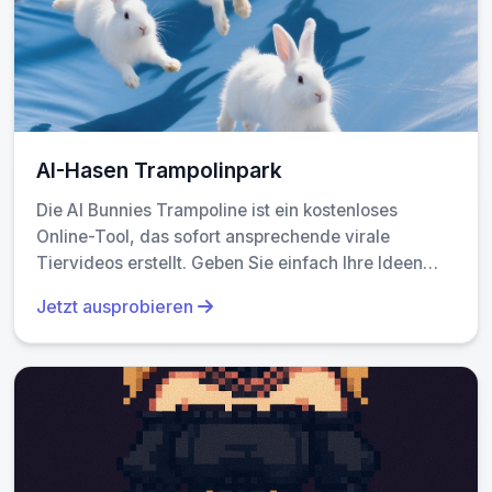
AI-Hasen Trampolinpark
Die AI Bunnies Trampoline ist ein kostenloses
Online-Tool, das sofort ansprechende virale
Tiervideos erstellt. Geben Sie einfach Ihre Ideen
ein, um unterhaltsame Bunny-Trampoline-Videos zu
Jetzt ausprobieren
generieren, die perfekt für TikTok, YouTube und X
geeignet sind. Keine Registrierung erforderlich—
beginnen Sie in Minuten mit der Produktion von
teilbarer Inhalte und erhöhen Sie Ihr soziales
Medien-Reich effortlessly.