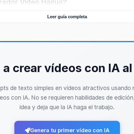
ador Video Hailuo?
Leer guía completa
texto a video; es una plataforma que entiende el cont
nsforma en una secuencia dinámica. Utiliza modelos
nas realistas, con transiciones suaves, movimiento
redes sociales, presentaciones o campañas digitales.
 de otras herramientas similares es su capacidad par
a crear vídeos con IA al
 si describes "una persona caminando por una playa al
ección del sol y el tipo de movimiento corporal para 
pts de texto simples en vídeos atractivos usando 
lución extremadamente eficiente para quien necesita co
eos con IA. No se requieren habilidades de edición,
idea y deja que la IA haga el trabajo.
licaciones visuales de conceptos complejos sin tener
Genera tu primer vídeo con IA
Instagram o TikTok basados en tus copywriting. Tambi