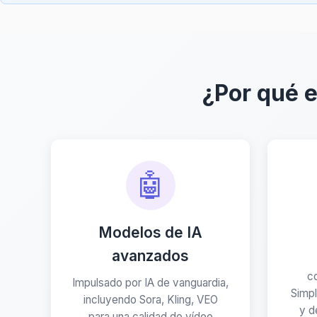
¿Por qué e
🤖
Modelos de IA
avanzados
c
Impulsado por IA de vanguardia,
Simpl
incluyendo Sora, Kling, VEO
y d
para una calidad de vídeo