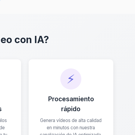
deo con IA?
⚡
Procesamiento
s
rápido
ilos
Genera vídeos de alta calidad
 de
en minutos con nuestra
a tu
canalización de IA optimizada.