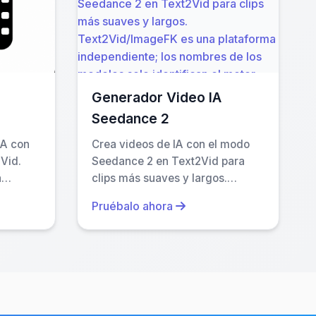
se ejecutan localmente usando WebAssembly o
. Además, el sistema no guarda ningún registro
Generador Video IA
Seedance 2
IA con
Crea videos de IA con el modo
Vid.
Seedance 2 en Text2Vid para
a
clips más suaves y largos.
 los
Text2Vid/ImageFK es una
Pruébalo ahora
solo
plataforma independiente; los
nombres de los modelos solo
identifican el motor.