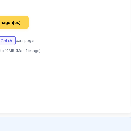
imagen(es)
Ctrl+V
para pegar
to 10MB (Max 1 image)