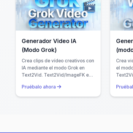
servidores remotos a menos que tú lo autor
JavaScript optimizado. Esto protege tu infor
de tus inputs ni outputs, lo que aumenta aún má
Generador Video IA
Gener
(Modo Grok)
(modo
Crea clips de vídeo creativos con
Crea vi
IA mediante el modo Grok en
el modo
Text2Vid. Text2Vid/ImageFK es
Text2V
una plataforma independiente;
platafo
Pruébalo ahora
Pruéba
los nombres de los modelos solo
nombres
identifican el motor utilizado.
identifi