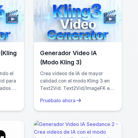
ware, and hours of work—the Generador Video
contar con equipo técnico. Solo necesitas tener
(Kling
Generador Video IA
ara principiantes como para profesionales que
(Modo Kling 3)
ndo el
Crea vídeos de IA de mayor
eriores generaban resultados confusos o poco
id para
calidad con el modo Kling 3 en
lados a
Text2Vid. Text2Vid/ImageFK es
 a mejoras en los modelos de lenguaje multimodal.
o o
una plataforma independiente;
Pruébalo ahora
FK es
los nombres de los modelos
ente;
identifican únicamente el motor.
los
 motor
avegador. Tu texto o imagen nunca se envía a