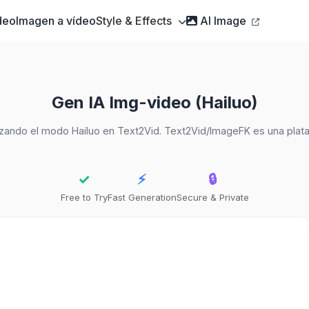
deo
Imagen a vídeo
Style & Effects
AI Image
Gen IA Img-video (Hailuo)
ilizando el modo Hailuo en Text2Vid. Text2Vid/ImageFK es una pla
✓
⚡
🔒
Free to Try
Fast Generation
Secure & Private