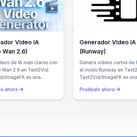
ices explícitamente. La mayoría de las funciones 
mación sensible y cumple con normativas como la GDPR
s la confianza del usuario.
ador Video IA
Generador Video IA
 Wan 2.6)
(Runway)
deos de IA más claros con
Genera videos cortos de 
 Wan 2.6 en Text2Vid.
el modo Runway en Text2
id/ImageFK es una
Text2Vid/ImageFK es un
rma independiente; los
plataforma independiente;
lo ahora
Pruébalo ahora
 de los modelos
nombres de los modelos 
can solo el motor.
identifican el motor.