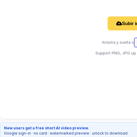
Subir 
Arrastra y suelta o
Support PNG, JPG up 
New users get a free short AI video preview.
Google sign-in · no card · watermarked preview · unlock to download