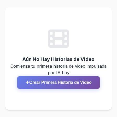
Aún No Hay Historias de Video
Comienza tu primera historia de video impulsada
por IA hoy
Crear Primera Historia de Video