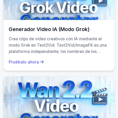
Rápido
: generación en 1–3 minutos.
Accesible
: no requiere habilidades técnicas.
Generador Video IA (Modo Grok)
Seguro
: todos los datos se procesan en el
cliente o con encriptación end-to-end.
Crea clips de vídeo creativos con IA mediante el
modo Grok en Text2Vid. Text2Vid/ImageFK es una
Flexible
: puedes probar múltiples versiones sin
plataforma independiente; los nombres de los
costo adicional.
modelos solo identifican el motor utilizado.
Pruébalo ahora
Esto es especialmente útil cuando trabajas bajo presión de
plazos o necesitas validar ideas antes de invertir recursos
reales.
Caso real: cómo una startup usó esto
para lanzar su producto