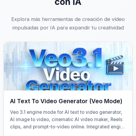
con IA
filmar.
Explora más herramientas de creación de vídeo
Un docente que busca explicar conceptos
impulsadas por IA para expandir tu creatividad
abstractos con ejemplos visuales rápidos.
El Generador Video Grok no reemplaza completamente la
producción tradicional, pero sí acelera enormemente la fase
de ideación y prueba. Puedes iterar varias veces en
minutos, ajustar tono, estilo o duración, y obtener resultados
consistentes sin perder tiempo en edición manual.
Cómo funciona: desde la entrada
AI Text To Video Generator (Veo Mode)
hasta el resultado
Veo 3.1 engine mode for AI text to video generator,
AI image to video, cinematic AI video maker, Reels
clips, and prompt-to-video online. Integrated engine
El proceso es sorprendentemente sencillo:
mode only — not an official model-provider