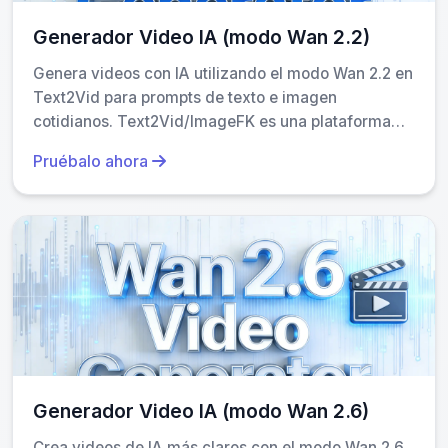
Generador Video IA (modo Wan 2.2)
Una empresa española de moda sostenible quería mostrar
sus nuevos diseños sin tener que organizar sesiones
Genera videos con IA utilizando el modo Wan 2.2 en
fotográficas completas. Usaron el Generador Video Grok
Text2Vid para prompts de texto e imagen
para crear mini-videos de 15 segundos mostrando prendas
cotidianos. Text2Vid/ImageFK es una plataforma
independiente; los nombres de los modelos solo
en movimiento sobre fondos neutros. El resultado fue una
Pruébalo ahora
identifican el motor.
serie de clips profesionales que publicaron en Instagram
Reels y LinkedIn. Las métricas mejoraron un 40% respecto
a posts anteriores con fotos estáticas.
Generador Video IA (modo Wan 2.6)
Crea videos de IA más claros con el modo Wan 2.6