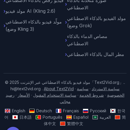
صورة متحدثة بالذكاء
فيديو رقص بالذكاء الاصطناعي
الاصطناعي
مولد فيديو AI (Kling 2.6)
مولد الفيديو بالذكاء الاصطناعي
مولّد فيديو بالذكاء الاصطناعي
(وضع Grok)
(وضع Kling 3)
مصاص الدماء بالذكاء
الاصطناعي
مطر المال بالذكاء الاصطناعي
© 2025 مولد فيديو بالذكاء الاصطناعي عبر الإنترنت「Text2Vid.org」..
سياسة الاسترداد
·
سياسة
·
About Text2Vid
.
hi@text2vid.org
الخصوصية
·
شروط الخدمة
·
سياسة الاستخدام المقبول
·
الأسعار
·
رصيد
مجاني
English
Deutsch
Français
Русский
한국
简
العربية
Español
Português
日本語
어
体中文
繁體中文