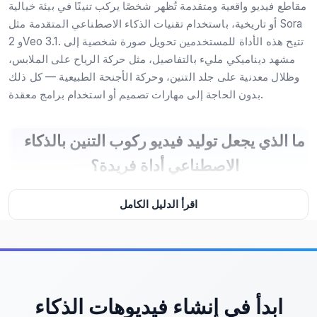
مقاطع فيديو واقعية ومتقدمة تُظهر شخصًا يركب تنينًا في بيئة خيالية
أو تاريخية، باستخدام تقنيات الذكاء الاصطناعي المتقدمة مثل Sora
2 وVeo 3.1. تتيح هذه الأداة للمستخدمين تحويل صورة شخصية إلى
مشهد ديناميكي مليء بالتفاصيل، مثل حركة الرياح على الملابس،
وظلال معدنية على جلد التنين، وحركة الأجنحة الطبيعية — كل ذلك
بدون الحاجة إلى مهارات تصميم أو استخدام برامج معقدة.
ما الذي يجعل توليد فيديو ركوب التنين بالذكاء
الاصطناعي أداة فريدة؟
اقرأ الدليل الكامل
الفرق الحقيقي بين هذه الأداة وأدوات الفيديو التقليدية يكمن في
قدرتها على فهم السياق البصري والتحريك الديناميكي. عندما ترفع
صورة شخصية، لا يتم فقط تضمينها داخل مشهد، بل يتم تحليل
تفاصيل الجسم — مثل وضعية الجلوس، اتجاه النظر، وحتى تفاعل
الملابس مع الهواء — لخلق فيديو يبدو وكأنه تم تصويره من الواقع.
هذا النوع من التوليد لا يعتمد فقط على النماذج المدربة سابقًا، بل
ابدأ في إنشاء فيديوهات الذكاء
يستخدم أيضًا خوارزميات متقدمة لتفسير العناصر المرئية مثل