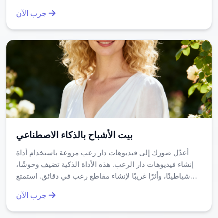
إلى شخصيات هاربة، مما يوفر متعة لا نهائية. مثالي لإنشاء
بإدماج هذه الأداة في تطبيقاتهم الخاصة، مما يفتح المجال أمام
جرب الآن
محتوى ينتشر بسرعة، أو إخبار الأصدقاء، أو إضافة لمسة مميزة
استخدامات متقدمة في الألعاب أو الواقع المعزز.
لصورك. اكتشف سحر الإبداع المعزز بالذكاء الاصطناعي اليوم.
بيت الأشباح بالذكاء الاصطناعي
أعدّل صورك إلى فيديوهات دار رعب مروعة باستخدام أداة
إنشاء فيديوهات دار الرعب. هذه الأداة الذكية تضيف وحوشًا،
شياطينًا، وأثرًا غريبًا لإنشاء مقاطع رعب في دقائق. استمتع
بسهولة مشاركة، نتائج فورية، وأصالة عالية — مثالية للمنصات
جرب الآن
الاجتماعية، الألغاز، أو المشاريع الإبداعية. تجربة إنشاء
فيديوهات رعب سريعة مجانية اليوم!