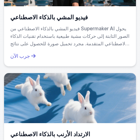
فيديو المشي بالذكاء الاصطناعي
فيديو المشي بالذكاء الاصطناعي من Supermaker AI يحول
الصور الثابتة إلى حركات مشية طبيعية باستخدام تقنيات الذكاء
الاصطناعي المتقدمة. مجرد تحميل صورة للحصول على نتائج
سلسة ومحترفة خلال دقائق فقط — مثالي للاحتياطات
جرب الآن
الرقمية، العروض التقديمية، وأكثر. احفظ الوقت وزد من
التفاعل مع إنتاج فيديو سهل ومحترف.
الارتداد الأرنب بالذكاء الاصطناعي