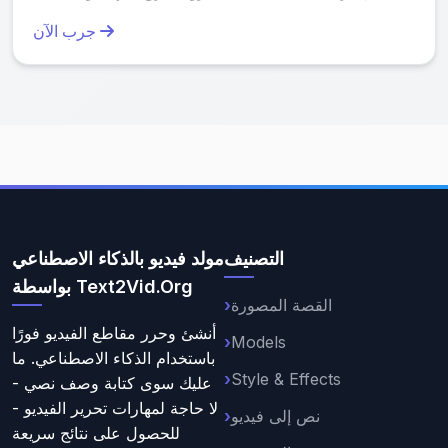
خبرة. أنشئ محتوى ذا صلاحية الانتشار في دقائق واختاري
جرب الآن
نفسك على وسائل التواصل الاجتماعي.
التصنيف
مولد فيديو بالذكاء الاصطناعي
بواسطة Text2Vid.Org
القصة المصورة
أنشئ وحرر مقاطع الفيديو فورًا
Models
باستخدام الذكاء الاصطناعي. ما
Style & Effects
عليك سوى كتابة وصف نصي -
لا حاجة لمهارات تحرير الفيديو -
نص إلى فيديو
للحصول على نتائج سريعة