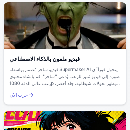
فيديو ملعون بالذكاء الاصطناعي
فيديو ساحر مُصمم بواسطة Supermaker AI يتحول فوراً أي
صورة إلى فيديو مُثير للرعب يُدعى "ساحر". قم بإنشاء محتوى
رعب عالي الدقة 1080p يظهر تحولات شيطانية، جلد أخضر،
بثور، عروق سوداء، ومفاتيح رأس واقعية مع تأثيرات صوتية.
جرب الآن
مثالي لإنشاء محتوى رعب ينتشر بسهولة.