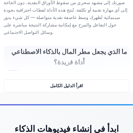
صورتك إلى مشهد سحري من سقوط الأوراق النقدية، دون الحاجة
إلى أي مهارة تقنية أو تكلفة. تُنتج هذه الأداة لقطات احترافية بجودة
سينمائية تُظهرك وسط عاصفة نقدية متواصلة — كل شيء يدور
حول التفاعل والمرح مع إمكانية مشاركة النتيجة مباشرة على
وسائل التواصل الاجتماعي.
ما الذي يجعل مطر المال بالذكاء الاصطناعي
أداة فريدة؟
في عالم المحتوى الرقمي اليوم، يبحث الناس عن طرق مبتكرة
اقرأ الدليل الكامل
لتجذب الانتباه. مطر المال بالذكاء الاصطناعي لا يُقدم مجرد فيديو،
بل يخلق تجربة مرئية تثير الفضول وتُعزز الانطباع بالثراء والنجاح.
الأداة تعمل عبر تحويل صورة واحدة فقط إلى فيديو مدته 10 ثوانٍ،
باستخدام نماذج ذكاء اصطناعي متقدمة مثل Sora 2 وVeo 3.1. هذه
النماذج قادرة على فهم التكوين البصري للصورة وتحريكها بطريقة
طبيعية، بحيث تبدو الأوراق النقدية وكأنها تسقط بشكل حقيقي من
ابدأ في إنشاء فيديوهات الذكاء
السماء — ليس فقط كأثر بصري، بل كمشهد حي يُشعر المشاهد