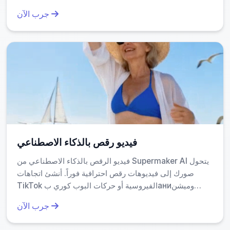
بسهولة مشاركة، نتائج فورية، وأصالة عالية — مثالية للمنصات
Adobe After Effects مهارات متقدمة ووقتًا طويلًا، فإن مطر المال
جرب الآن
الاجتماعية، الألغاز، أو المشاريع الإبداعية. تجربة إنشاء
بالذكاء الاصطناعي يُنتج نفس النتيجة في أقل من دقيقتين. لا تحتاج
فيديوهات رعب سريعة مجانية اليوم!
إلى تعلم تأثيرات أو تصميمات معقدة. الأداة تفعل كل شيء نيابةً
عنك بناءً على الصورة التي ترفعها، مما يجعلها مثالية للمستخدمين
غير المتخصصين.
هل يمكنني تخصيص الفيديو أكثر من خلال هذه الأداة؟
لا، لكن هذا ليس ضروريًا دائمًا. الأداة مصممة لتقديم تجربة سلسة
وسريعة، دون تعقيد. إذا كنت ترغب في تخصيص أكبر، يمكنك رفع
فيديو رقص بالذكاء الاصطناعي
صورة ذات خلفية بسيطة أو ترتيب ملامح وجهك بطريقة تُبرز تعبيرك.
أما باقي التفاصيل — مثل حركة الأوراق النقدية، الضوء، والتدرج —
فيديو الرقص بالذكاء الاصطناعي من Supermaker AI يتحول
فهي محسوبة تلقائيًا بواسطة النموذج، مما يضمن جودة متسقة
صورك إلى فيديوهات رقص احترافية فوراً. أنشئ اتجاهات
واحترافية.
TikTok الفيروسية أو حركات البوب كوري بаниوميشن
حقيقي. إنه مجاني، سهل الاستخدام، وидеال لإنتاج محتوى
جرب الآن
جذاب يبرز على الإنترنت—لا حاجة لأي خبرة!
ما هي أفضل طريقة لاستخدام مطر المال بالذكاء
الاصطناعي لتحقيق أقصى تأثير؟