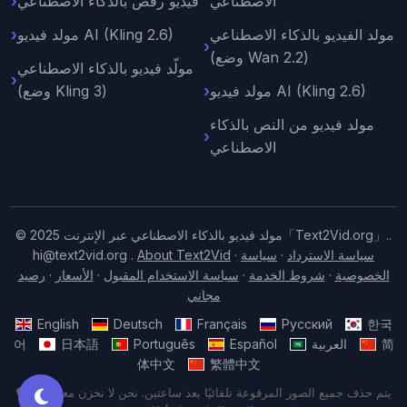
الاصطناعي
فيديو رقص بالذكاء الاصطناعي
مولد الفيديو بالذكاء الاصطناعي
مولد فيديو AI (Kling 2.6)
(وضع Wan 2.2)
مولّد فيديو بالذكاء الاصطناعي
مولد فيديو AI (Kling 2.6)
(وضع Kling 3)
مولد فيديو من النص بالذكاء
الاصطناعي
© 2025 مولد فيديو بالذكاء الاصطناعي عبر الإنترنت「Text2Vid.org」..
سياسة الاسترداد
·
سياسة
·
About Text2Vid
.
hi@text2vid.org
الخصوصية
·
شروط الخدمة
·
سياسة الاستخدام المقبول
·
الأسعار
·
رصيد
مجاني
English
Deutsch
Français
Русский
한국
简
العربية
Español
Português
日本語
어
体中文
繁體中文
يتم حذف جميع الصور المرفوعة تلقائيًا بعد ساعتين. نحن لا نخزن معلومات