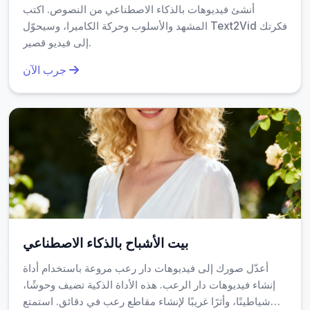
يُعزز الثقة ويُحقق معايير السلامة الرقمية التي تتطلبها Google
أنشئ فيديوهات بالذكاء الاصطناعي من النصوص. اكتب
ومحركات البحث.
المشهد والأسلوب وحركة الكاميرا، وسيحوّل Text2Vid فكرتك
إلى فيديو قصير.
هل يمكنني استخدام مطر المال بالذكاء
جرب الآن
الاصطناعي لأغراض تجارية؟
نعم، تمامًا. العديد من رواد الأعمال يستخدمون هذه الأداة لإنشاء
محتوى تسويقي سريع ومميز. على سبيل المثال، شركة صغيرة
تُطلق منتجًا جديدًا قد تستخدم الفيديو كجزء من الحملة الترويجية
لتوضيح فكرة "الثراء" أو "الفرصة". كما أن الأداة توفر خيارات
متعددة للتنسيق، مما يسمح لك بتكييف الفيديو حسب المنصة
المستهدفة — سواء كانت إنستغرام، تيك توك، أو حتى موقع رسمي.
بيت الأشباح بالذكاء الاصطناعي
ما هو الفرق بين مطر المال بالذكاء الاصطناعي وبرامج
أعدّل صورك إلى فيديوهات دار رعب مروعة باستخدام أداة
التحرير التقليدية؟
إنشاء فيديوهات دار الرعب. هذه الأداة الذكية تضيف وحوشًا،
شياطينًا، وأثرًا غريبًا لإنشاء مقاطع رعب في دقائق. استمتع
الفرق الأساسي هو في السرعة والسهولة. بينما تتطلب برامج مثل