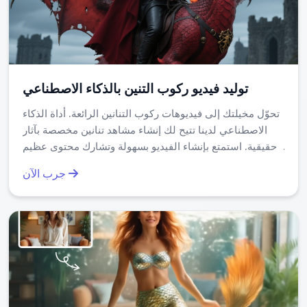
هل مطر المال بالذكاء الاصطناعي مجاني بالكامل؟
نعم، الأداة متاحة مجانًا لجميع المستخدمين. لا توجد رسوم شهرية أو
اشتراكات. تُستخدم بعض نقاط الكريديت (مثل 3 أو 6 نقاط) حسب
النموذج المختار، لكن هذه النقاط تُعاد تعبئتها بشكل منتظم. هذا
توليد فيديو ركوب التنين بالذكاء الاصطناعي
يضمن أن الجميع — من المبتدئين إلى المحترفين — يستطيعون
الاستفادة منها دون قيود مالية.
تحوّل مخيلتك إلى فيديوهات ركوب التنانين الرائعة. أداة الذكاء
الاصطناعي لدينا تتيح لك إنشاء مشاهد تنانين مخصصة بآثار
حقيقية. استمتع بإنشاء الفيديو بسهولة وتشارك محتوى عظيم
خلال دقائق. مجاني الاستخدام مع ميزات تحرير قوية.
جرب الآن